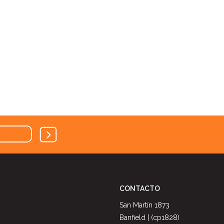
CONTACTO
San Martín 1873
Banfield | (cp1828)