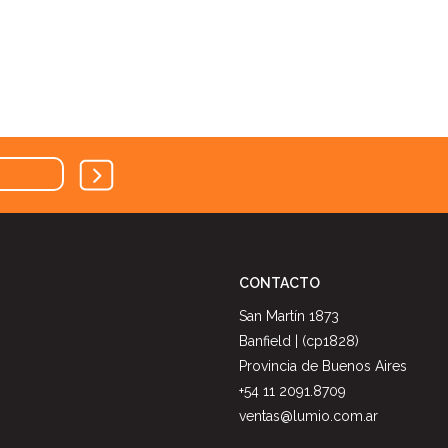
CONTACTO
San Martín 1873
Banfield | (cp1828)
Provincia de Buenos Aires
+54 11 2091.8709
ventas@lumio.com.ar