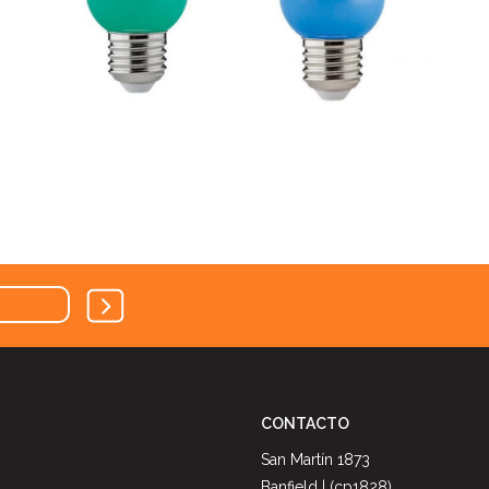
CONTACTO
San Martín 1873
Banfield | (cp1828)