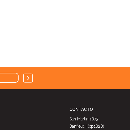
CONTACTO
San Martín 1873
Banfield | (cp1828)